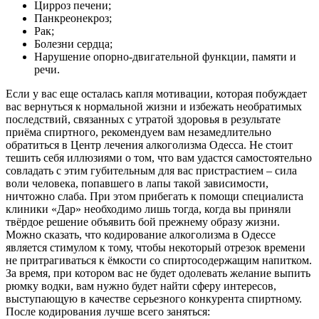
Цирроз печени;
Панкреонекроз;
Рак;
Болезни сердца;
Нарушение опорно-двигательной функции, памяти и
речи.
Если у вас еще осталась капля мотивации, которая побуждает
вас вернуться к нормальной жизни и избежать необратимых
последствий, связанных с утратой здоровья в результате
приёма спиртного, рекомендуем вам незамедлительно
обратиться в Центр лечения алкоголизма Одесса. Не стоит
тешить себя иллюзиями о том, что вам удастся самостоятельно
совладать с этим губительным для вас пристрастием – сила
воли человека, попавшего в лапы такой зависимости,
ничтожно слаба. При этом прибегать к помощи специалиста
клиники «Дар» необходимо лишь тогда, когда вы приняли
твёрдое решение объявить бой прежнему образу жизни.
Можно сказать, что кодирование алкоголизма в Одессе
является стимулом к тому, чтобы некоторый отрезок времени
не притрагиваться к ёмкости со спиртосодержащим напитком.
За время, при котором вас не будет одолевать желание выпить
рюмку водки, вам нужно будет найти сферу интересов,
выступающую в качестве серьезного конкурента спиртному.
После кодирования лучше всего заняться: