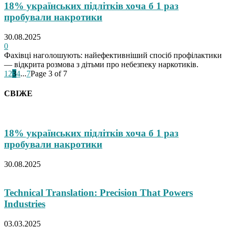
18% українських підлітків хоча б 1 раз
пробували накротики
30.08.2025
0
Фахівці наголошують: найефективніший спосіб профілактики
— відкрита розмова з дітьми про небезпеку наркотиків.
1
2
3
4
...
7
Page 3 of 7
СВІЖЕ
18% українських підлітків хоча б 1 раз
пробували накротики
30.08.2025
Technical Translation: Precision That Powers
Industries
03.03.2025