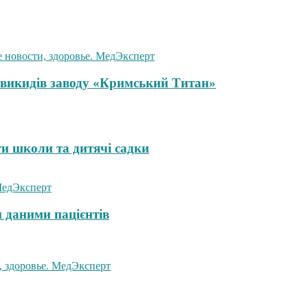
у викидів заводу «Кримський Титан»
ти школи та дитячі садки
 даними пацієнтів