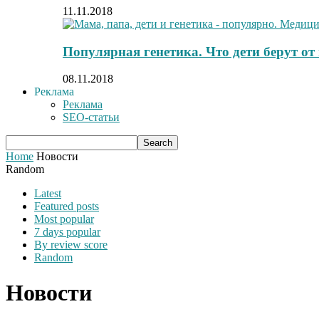
11.11.2018
Популярная генетика. Что дети берут от
08.11.2018
Реклама
Реклама
SEO-статьи
Home
Новости
Random
Latest
Featured posts
Most popular
7 days popular
By review score
Random
Новости