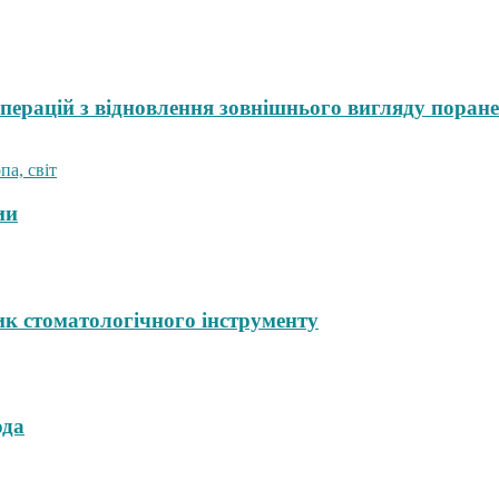
операцій з відновлення зовнішнього вигляду поран
ии
к стоматологічного інструменту
ода